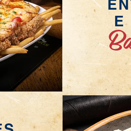
E
E
Bá
ES