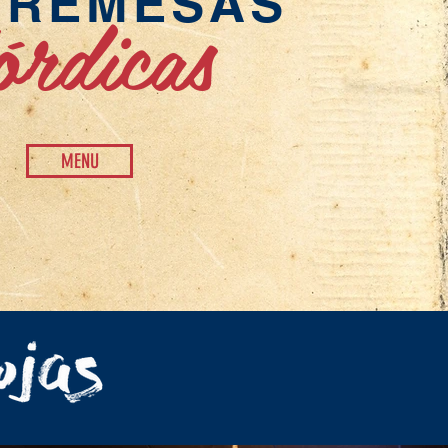
BREMESAS
rdicas
MENU