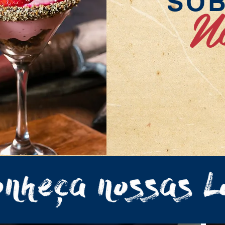
SO
Nó